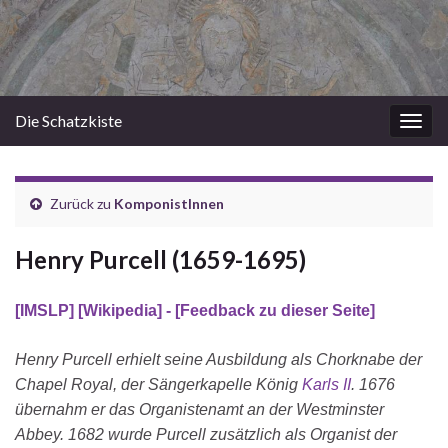
Die Schatzkiste
Navi
umsc
Zurück zu
KomponistInnen
Henry Purcell (1659-1695)
[IMSLP]
[Wikipedia]
- [Feedback zu dieser Seite]
Henry Purcell erhielt seine Ausbildung als Chorknabe der
Chapel Royal, der Sängerkapelle König
Karls II
. 1676
übernahm er das Organistenamt an der Westminster
Abbey. 1682 wurde Purcell zusätzlich als Organist der